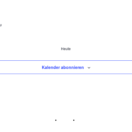
u
Heute
Kalender abonnieren
Impressum
•
Kontakt
•
Datenschutz