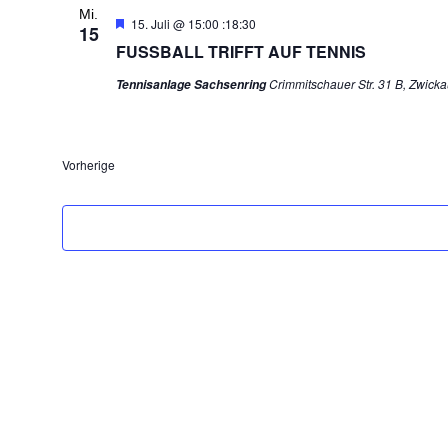
Mi.
Hervorgehoben
15. Juli @ 15:00
:
18:30
15
FUSSBALL TRIFFT AUF TENNIS
Crimmitschauer Str. 31 B, Zwicka
Tennisanlage Sachsenring
Vorherige
Veranstaltungen