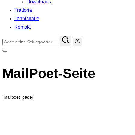
Downloads
Trattoria
Tennishalle
Kontakt
Suchen
nach:
Seitenleiste
&
Navigation
MailPoet-Seite
umschalten
[mailpoet_page]