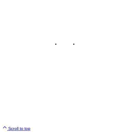
Impressum
•
Kontakt
•
Datenschutz
© Tennisclub Sachsenring e.V.
Alle Rechte vorbehalten.
WE ♥ TENNIS
Scroll to top