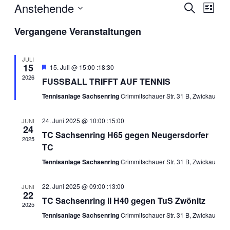
Anstehende
Veran
Veranstal
Suche
Liste
Ansic
Suche
Datum
Vergangene Veranstaltungen
Navig
wählen.
und
Ansichten
JULI
15
Hervorgehoben
15. Juli @ 15:00
:
18:30
Navigatio
2026
FUSSBALL TRIFFT AUF TENNIS
Tennisanlage Sachsenring
Crimmitschauer Str. 31 B, Zwickau
24. Juni 2025 @ 10:00
:
15:00
JUNI
24
TC Sachsenring H65 gegen Neugersdorfer
2025
TC
Tennisanlage Sachsenring
Crimmitschauer Str. 31 B, Zwickau
22. Juni 2025 @ 09:00
:
13:00
JUNI
22
TC Sachsenring II H40 gegen TuS Zwönitz
2025
Tennisanlage Sachsenring
Crimmitschauer Str. 31 B, Zwickau