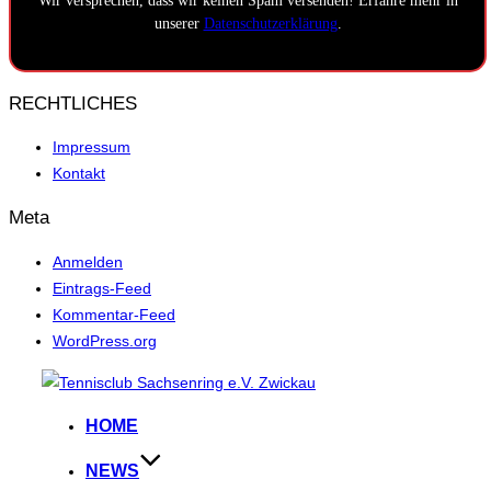
Wir versprechen, dass wir keinen Spam versenden! Erfahre mehr in
unserer
Datenschutzerklärung
.
RECHTLICHES
Impressum
Kontakt
Meta
Anmelden
Eintrags-Feed
Kommentar-Feed
WordPress.org
Zum
Inhalt
HOME
springen
NEWS