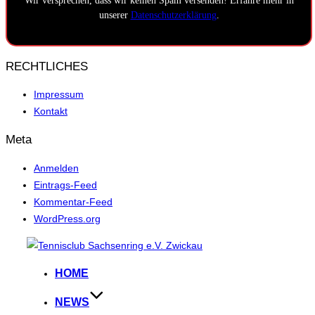
Wir versprechen, dass wir keinen Spam versenden! Erfahre mehr in
unserer
Datenschutzerklärung
.
RECHTLICHES
Impressum
Kontakt
Meta
Anmelden
Eintrags-Feed
Kommentar-Feed
WordPress.org
Zum
Inhalt
HOME
springen
NEWS