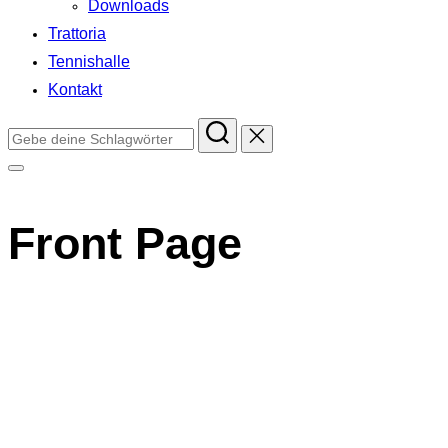
Downloads
Trattoria
Tennishalle
Kontakt
Suchen
nach:
Seitenleiste
&
Navigation
Front Page
umschalten