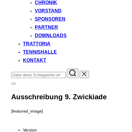
CHRONIK
VORSTAND
SPONSOREN
PARTNER
DOWNLOADS
TRATTORIA
TENNISHALLE
KONTAKT
Suchen
nach:
Seitenleiste
&
Navigation
Ausschreibung 9. Zwickiade
umschalten
[featured_image]
Download
Version