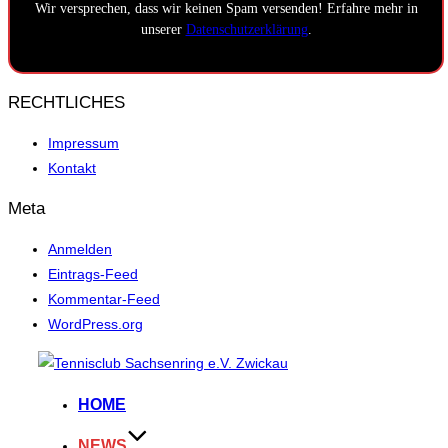
Wir versprechen, dass wir keinen Spam versenden! Erfahre mehr in
unserer
Datenschutzerklärung
.
RECHTLICHES
Impressum
Kontakt
Meta
Anmelden
Eintrags-Feed
Kommentar-Feed
WordPress.org
Zum
Inhalt
HOME
springen
NEWS