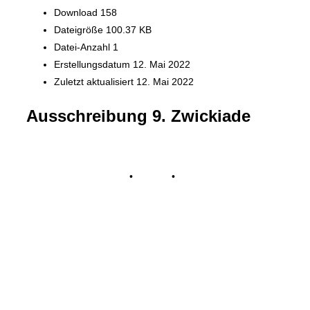
Download
158
Dateigröße
100.37 KB
Datei-Anzahl
1
Erstellungsdatum
12. Mai 2022
Zuletzt aktualisiert
12. Mai 2022
Ausschreibung 9. Zwickiade
Impressum
•
Kontakt
•
Datenschutz
© Tennisclub Sachsenring e.V.
Alle Rechte vorbehalten.