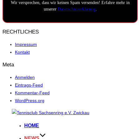
Wir versprechen, dass wir keinen Spam versenden! Erfahre mehr in
unserer
Datenschutzerklärung
.
RECHTLICHES
Impressum
Kontakt
Meta
Anmelden
Eintrags-Feed
Kommentar-Feed
WordPress.org
Zum
Inhalt
HOME
springen
NEWS