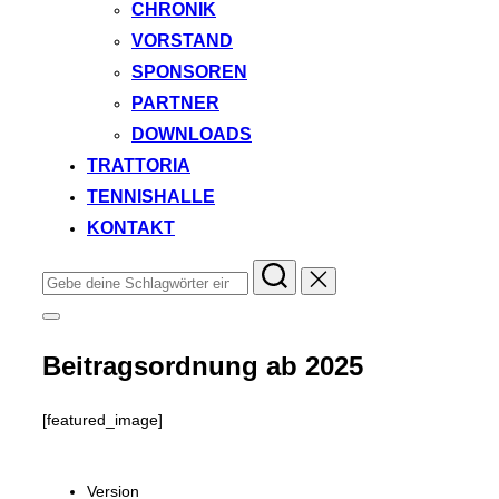
CHRONIK
VORSTAND
SPONSOREN
PARTNER
DOWNLOADS
TRATTORIA
TENNISHALLE
KONTAKT
Suchen
nach:
Seitenleiste
&
Navigation
Beitragsordnung ab 2025
umschalten
[featured_image]
Download
Version