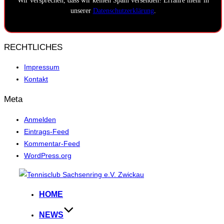
Wir versprechen, dass wir keinen Spam versenden! Erfahre mehr in
unserer
Datenschutzerklärung
.
RECHTLICHES
Impressum
Kontakt
Meta
Anmelden
Eintrags-Feed
Kommentar-Feed
WordPress.org
Zum
Inhalt
HOME
springen
NEWS