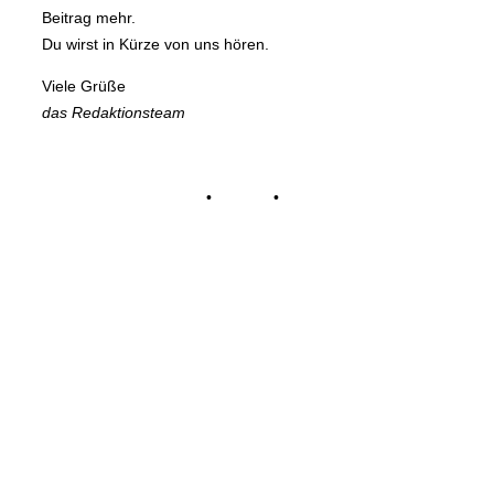
Beitrag mehr.
Du wirst in Kürze von uns hören.
Viele Grüße
das Redaktionsteam
Impressum
•
Kontakt
•
Datenschutz
© Tennisclub Sachsenring e.V.
Alle Rechte vorbehalten.
WE ♥ TENNIS