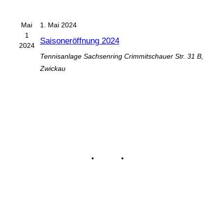
Mai
1. Mai 2024
1
Saisoneröffnung 2024
2024
Tennisanlage Sachsenring
Crimmitschauer Str. 31 B,
Zwickau
Impressum
•
Kontakt
•
Datenschutz
© Tennisclub Sachsenring e.V.
Alle Rechte vorbehalten.