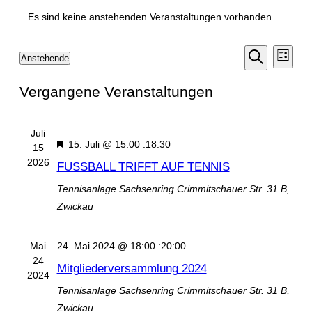
Es sind keine anstehenden Veranstaltungen vorhanden.
Veran
Veranstal
Anstehende
Liste
Ansic
Suche
Datum
Suche
Navig
Vergangene Veranstaltungen
wählen.
und
Ansichten
Juli
Navigatio
Hervorgehoben
15. Juli @ 15:00
:
18:30
15
2026
FUSSBALL TRIFFT AUF TENNIS
Tennisanlage Sachsenring
Crimmitschauer Str. 31 B,
Zwickau
Mai
24. Mai 2024 @ 18:00
:
20:00
24
Mitgliederversammlung 2024
2024
Tennisanlage Sachsenring
Crimmitschauer Str. 31 B,
Zwickau