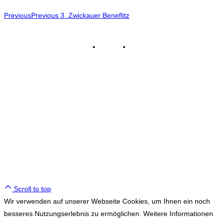
Previous
Previous
3. Zwickauer Beneflitz
Impressum
•
Kontakt
•
Datenschutz
© Tennisclub Sachsenring e.V.
Alle Rechte vorbehalten.
WE ♥ TENNIS
Scroll to top
Wir verwenden auf unserer Webseite Cookies, um Ihnen ein noch
besseres Nutzungserlebnis zu ermöglichen. Weitere Informationen