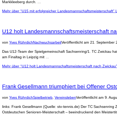
Markkleeberg durch. …
Mehr
über “U15 mit erfolgreicher Landesmannschaftsmeisterschaft”
U12 holt Landesmannschaftsmeisterschaft n
von
Yves Rührdich
Nachwuchsarbeit
Veröffentlicht am
21. September 
Das U12-Team der Spielgemeinschaft Sachsenring/1. TC Zwickau hat
am Finaltag in Leipzig mit …
Mehr
über “U12 holt Landesmannschaftsmeisterschaft nach Zwickau
Frank Gesellmann triumphiert bei Offener Ost
von
Yves Rührdich
Spielbetrieb
,
Vereinsleben
Veröffentlicht am
9. Aug
links: Frank Gesellmann (Quelle: stv-tennis.de) Der TC Sachsenring 
Ostdeutschen Senioren-Meisterschaft – beeindruckend den Meisterti