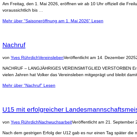
Am Freitag, den 1. Mai 2026, eröffnen wir ab 10 Uhr offiziell die Fre
voraussichtlich bis …
Mehr
über “Saisoneröffnung am 1. Mai 2026”
Lesen
Nachruf
von
Yves Rührdich
Vereinsleben
Veröffentlicht am
14. Dezember 2025
NACHRUF – LANGJÄHRIGES VEREINSMITGLIED VERSTORBEN Erschüttert 
vielen Jahren hat Volker das Vereinsleben mitgeprägt und bleibt dam
Mehr
über “Nachruf”
Lesen
U15 mit erfolgreicher Landesmannschaftsmeis
von
Yves Rührdich
Nachwuchsarbeit
Veröffentlicht am
21. September 
Nach dem gestrigen Erfolg der U12 gab es nur einen Tag später die 