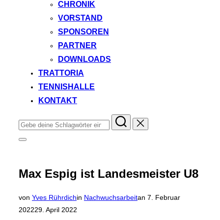
CHRONIK
VORSTAND
SPONSOREN
PARTNER
DOWNLOADS
TRATTORIA
TENNISHALLE
KONTAKT
Suchen
nach:
Seitenleiste
&
Navigation
umschalten
Max Espig ist Landesmeister U8
Veröffentlicht
von
Yves Rührdich
in
Nachwuchsarbeit
an
7. Februar
am
2022
29. April 2022