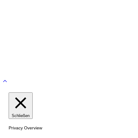
© Tennisclub Sachsenring e.V.
Alle Rechte vorbehalten.
WE ♥ TENNIS
Scroll
to
top
Schließen
Privacy Overview