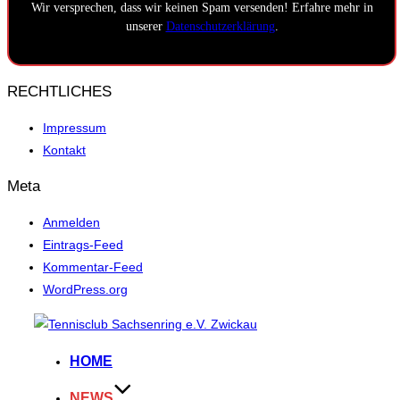
Wir versprechen, dass wir keinen Spam versenden! Erfahre mehr in
unserer
Datenschutzerklärung
.
RECHTLICHES
Impressum
Kontakt
Meta
Anmelden
Eintrags-Feed
Kommentar-Feed
WordPress.org
Zum
Inhalt
HOME
springen
NEWS