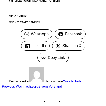
Wir gratulieren Max ganz herzlich!
Viele Grüße
das Redaktionsteam
WhatsApp
Facebook
LinkedIn
Share on X
Copy Link
Beitragsautor
Verfasst von
Yves Rührdich
Beitragsnavigation
Previous
Previous
Weihnachtsgruß vom Vorstand
Impressum
•
Kontakt
•
Datenschutz