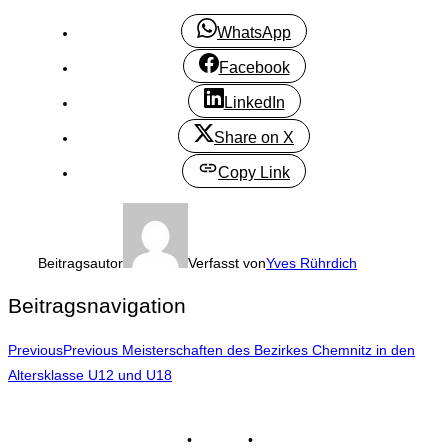
WhatsApp
Facebook
LinkedIn
Share on X
Copy Link
Beitragsautor
Verfasst von
Yves Rührdich
Beitragsnavigation
Previous
Previous
Meisterschaften des Bezirkes Chemnitz in den
Altersklasse U12 und U18
Impressum
•
Kontakt
•
Datenschutz