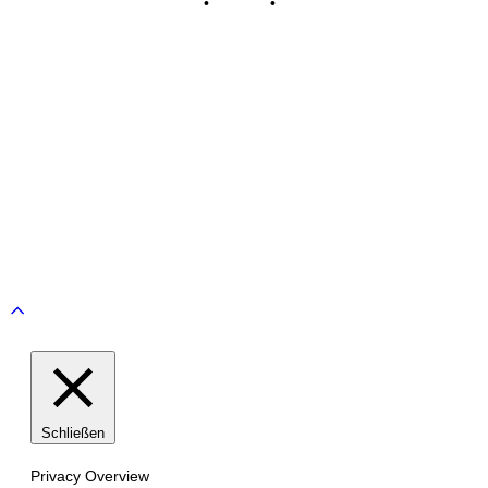
Impressum
•
Kontakt
•
Datenschutz
© Tennisclub Sachsenring e.V.
Alle Rechte vorbehalten.
WE ♥ TENNIS
Scroll
to
top
Schließen
Privacy Overview