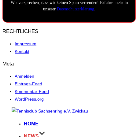
Wir versprechen, dass wir keinen Spam versenden! Erfahre mehr in
unserer
Datenschutzerklärung
.
RECHTLICHES
Impressum
Kontakt
Meta
Anmelden
Eintrags-Feed
Kommentar-Feed
WordPress.org
Zum
Inhalt
HOME
springen
NEWS