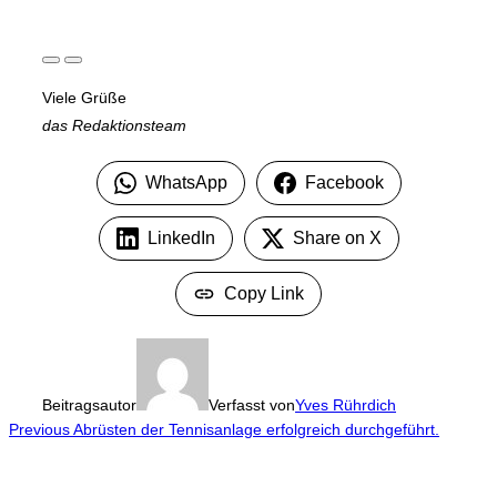
Viele Grüße
das Redaktionsteam
WhatsApp
Facebook
LinkedIn
Share on X
Copy Link
Beitragsautor
Verfasst von
Yves Rührdich
Beitragsnavigation
Previous
Previous
Abrüsten der Tennisanlage erfolgreich durchgeführt.