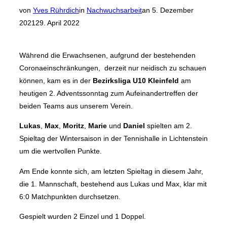
Veröffentlicht
von
Yves Rührdich
in
Nachwuchsarbeit
an
5. Dezember
am
2021
29. April 2022
Während die Erwachsenen, aufgrund der bestehenden
Coronaeinschränkungen, derzeit nur neidisch zu schauen
können, kam es in der
Bezirksliga U10 Kleinfeld
am
heutigen 2. Adventssonntag zum Aufeinandertreffen der
beiden Teams aus unserem Verein.
Lukas
,
Max
,
Moritz
,
Marie
und
Daniel
spielten am 2.
Spieltag der Wintersaison in der Tennishalle in Lichtenstein
um die wertvollen Punkte.
Am Ende konnte sich, am letzten Spieltag in diesem Jahr,
die 1. Mannschaft, bestehend aus Lukas und Max, klar mit
6:0 Matchpunkten durchsetzen.
Gespielt wurden 2 Einzel und 1 Doppel.