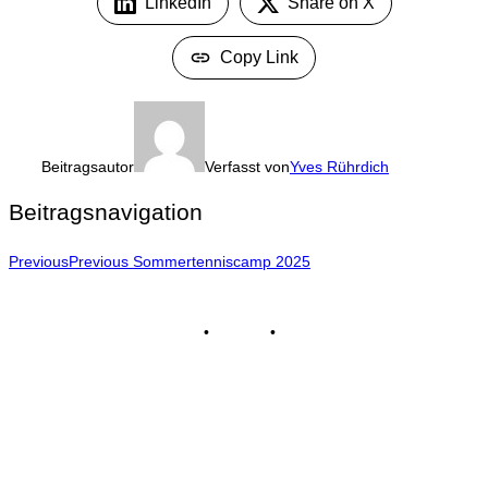
LinkedIn
Share on X
Copy Link
Beitragsautor
Verfasst von
Yves Rührdich
Beitragsnavigation
Previous
Previous
Sommertenniscamp 2025
Impressum
•
Kontakt
•
Datenschutz
© Tennisclub Sachsenring e.V.
Alle Rechte vorbehalten.