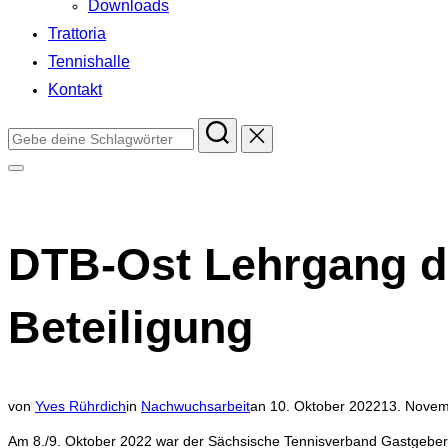
Downloads
Trattoria
Tennishalle
Kontakt
Suchen
nach:
Seitenleiste
&
Navigation
umschalten
DTB-Ost Lehrgang de
Beteiligung
Veröffentlicht
von
Yves Rührdich
in
Nachwuchsarbeit
an
10. Oktober 2022
13. Novem
am
Am 8./9. Oktober 2022 war der Sächsische Tennisverband Gastgebe