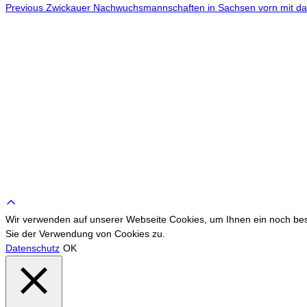
Previous
Beitragsnavigation
Previous
Zwickauer Nachwuchsmannschaften in Sachsen vorn mit da
Scroll
to
Wir verwenden auf unserer Webseite Cookies, um Ihnen ein noch bess
top
Sie der Verwendung von Cookies zu.
Datenschutz
OK