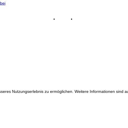
bei
Impressum
•
Kontakt
•
Datenschutz
© Tennisclub Sachsenring e.V.
Alle Rechte vorbehalten.
WE ♥ TENNIS
eres Nutzungserlebnis zu ermöglichen. Weitere Informationen sind auf