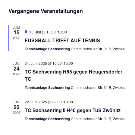
Ansic
Suche
Datum
Vergangene Veranstaltungen
Navig
wählen.
und
Ansichten
JULI
15
Hervorgehoben
15. Juli @ 15:00
:
18:30
Navigatio
2026
FUSSBALL TRIFFT AUF TENNIS
Tennisanlage Sachsenring
Crimmitschauer Str. 31 B, Zwickau
24. Juni 2025 @ 10:00
:
15:00
JUNI
24
TC Sachsenring H65 gegen Neugersdorfer
2025
TC
Tennisanlage Sachsenring
Crimmitschauer Str. 31 B, Zwickau
22. Juni 2025 @ 09:00
:
13:00
JUNI
22
TC Sachsenring II H40 gegen TuS Zwönitz
2025
Tennisanlage Sachsenring
Crimmitschauer Str. 31 B, Zwickau