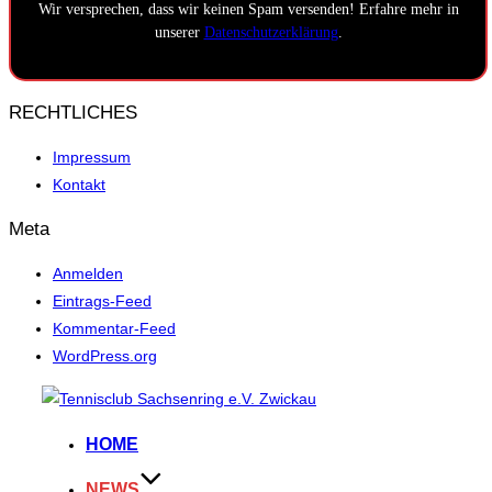
Wir versprechen, dass wir keinen Spam versenden! Erfahre mehr in
unserer
Datenschutzerklärung
.
RECHTLICHES
Impressum
Kontakt
Meta
Anmelden
Eintrags-Feed
Kommentar-Feed
WordPress.org
Zum
Inhalt
HOME
springen
NEWS