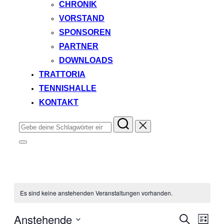
CHRONIK
VORSTAND
SPONSOREN
PARTNER
DOWNLOADS
TRATTORIA
TENNISHALLE
KONTAKT
Suchen
nach:
Seitenleiste
&
Navigation
umschalten
Es sind keine anstehenden Veranstaltungen vorhanden.
Anstehende
Veran
Veranstal
Suche
Liste