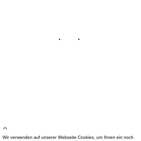
Impressum
•
Kontakt
•
Datenschutz
© Tennisclub Sachsenring e.V.
Alle Rechte vorbehalten.
WE ♥ TENNIS
Scroll
to
Wir verwenden auf unserer Webseite Cookies, um Ihnen ein noch