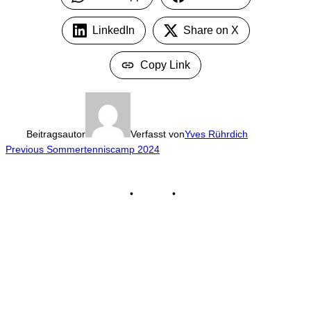
LinkedIn
Share on X
Copy Link
Beitragsautor
Verfasst von
Yves Rührdich
Beitragsnavigation
Previous
Previous
Sommertenniscamp 2024
Impressum
•
Kontakt
•
Datenschutz
© Tennisclub Sachsenring e.V.
Alle Rechte vorbehalten.