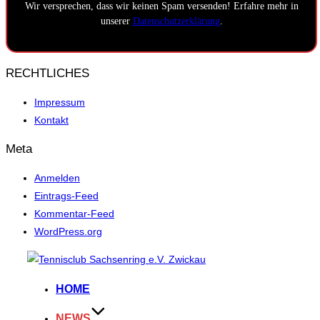
Wir versprechen, dass wir keinen Spam versenden! Erfahre mehr in
unserer
Datenschutzerklärung
.
RECHTLICHES
Impressum
Kontakt
Meta
Anmelden
Eintrags-Feed
Kommentar-Feed
WordPress.org
Zum
Inhalt
HOME
springen
NEWS