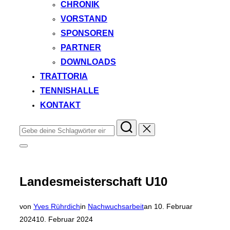
CHRONIK
VORSTAND
SPONSOREN
PARTNER
DOWNLOADS
TRATTORIA
TENNISHALLE
KONTAKT
Suchen
nach:
Seitenleiste
&
Navigation
umschalten
Landesmeisterschaft U10
Veröffentlicht
von
Yves Rührdich
in
Nachwuchsarbeit
an
10. Februar
am
2024
10. Februar 2024