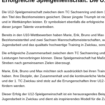
Erfolgreiche Spielgemeinschaft: Die 
Die U12-Spielgemeinschaft zwischen dem TC Sachsenring und dem 1. T
den Titel des Bezirksmeisters gesichert. Dieser jüngste Triumph ist ni
und in Wettkämpfen leisten. Er symbolisiert ebenfalls die erfolgre
dieser jungen Talente vorantreiben.
Bereits in den U10-Wettbewerben haben Marie, Erik, Bruno und Max ge
Bezirksmeistertitel und zwei Sachsen Mannschaftsmeisterschaften, wa
Jugendarbeit und das qualitativ hochwertige Training in Zwickau, son
Die erfolgreiche Zusammenarbeit zwischen dem TC Sachsenring und d
Leistungen hervorbringen können. Diese Spielgemeinschaft hat Maßst
Streben nach gemeinsamen Zielen überzeugt.
Marie, Erik, Bruno und Max möchten sich ausdrücklich bei ihren Trai
haben. Ihre Disziplin, der Zusammenhalt und die kontinuierliche Ver
und der 1. TC Zwickau sind stolz auf die Errungenschaften ihrer U12-M
fördern werden.
Dieser Erfolg der U12-Spielgemeinschaft ist ein herausragendes Beispie
Jugendarbeit in Zwickau und dient als inspirierendes Modell für die 