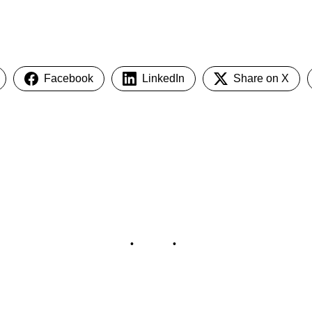
Facebook
LinkedIn
Share on X
Impressum
•
Kontakt
•
Datenschutz
© Tennisclub Sachsenring e.V.