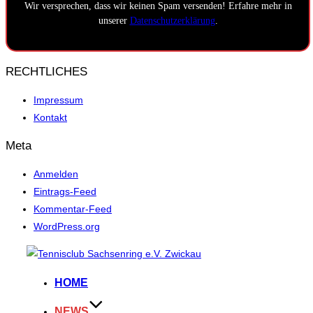
Wir versprechen, dass wir keinen Spam versenden! Erfahre mehr in
unserer
Datenschutzerklärung
.
RECHTLICHES
Impressum
Kontakt
Meta
Anmelden
Eintrags-Feed
Kommentar-Feed
WordPress.org
Zum
Inhalt
HOME
springen
NEWS