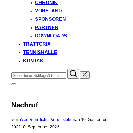
CHRONIK
VORSTAND
SPONSOREN
PARTNER
DOWNLOADS
TRATTORIA
TENNISHALLE
KONTAKT
Suchen
nach:
Seitenleiste
&
Navigation
umschalten
Nachruf
Veröffentlicht
von
Yves Rührdich
in
Vereinsleben
an
10. September
am
2022
10. September 2022