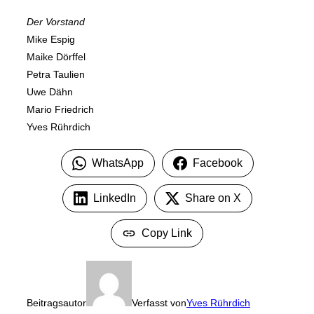
Der Vorstand
Mike Espig
Maike Dörffel
Petra Taulien
Uwe Dähn
Mario Friedrich
Yves Rührdich
WhatsApp
Facebook
LinkedIn
Share on X
Copy Link
Beitragsautor
Verfasst von
Yves Rührdich