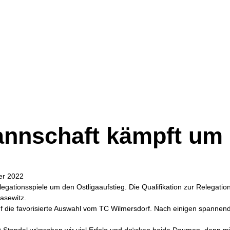
nschaft kämpft um d
er 2022
gationsspiele um den Ostligaaufstieg. Die Qualifikation zur Relegati
asewitz.
f die favorisierte Auswahl vom TC Wilmersdorf. Nach einigen spannen
 Stendal wünschen wir viel Erfolg und drücken beide Daumen, denn mit 