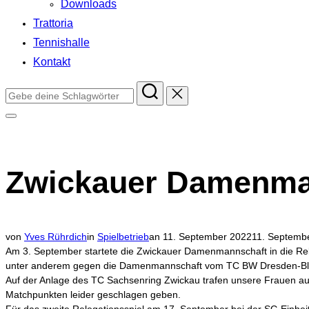
Downloads
Trattoria
Tennishalle
Kontakt
Suchen
nach:
Seitenleiste
&
Navigation
umschalten
Zwickauer Damenman
Veröffentlicht
von
Yves Rührdich
in
Spielbetrieb
an
11. September 2022
11. Septemb
am
Am 3. September startete die Zwickauer Damenmannschaft in die Rele
unter anderem gegen die Damenmannschaft vom TC BW Dresden-Bl
Auf der Anlage des TC Sachsenring Zwickau trafen unsere Frauen au
Matchpunkten leider geschlagen geben.
Für das zweite Relegationsspiel am 17. September bei der SG Einheit