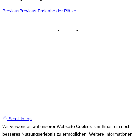
Previous
Previous
Freigabe der Plätze
Impressum
•
Kontakt
•
Datenschutz
© Tennisclub Sachsenring e.V.
Alle Rechte vorbehalten.
WE ♥ TENNIS
Scroll to top
Wir verwenden auf unserer Webseite Cookies, um Ihnen ein noch
besseres Nutzungserlebnis zu ermöglichen. Weitere Informationen