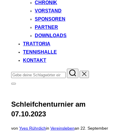
CHRONIK
VORSTAND
SPONSOREN
PARTNER
DOWNLOADS
TRATTORIA
TENNISHALLE
KONTAKT
Suchen
nach:
Seitenleiste
&
Navigation
umschalten
Schleifchenturnier am
07.10.2023
Veröffentlicht
von
Yves Rührdich
in
Vereinsleben
an
22. September