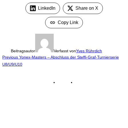
LinkedIn
Share on X
Copy Link
Beitragsautor
Verfasst von
Yves Rührdich
Beitragsnavigation
Previous
Previous
Yonex-Masters – Abschluss der Steffi-Graf-Turnierserie
U8/U9/U10
Impressum
•
Kontakt
•
Datenschutz
© Tennisclub Sachsenring e.V.
Alle Rechte vorbehalten.