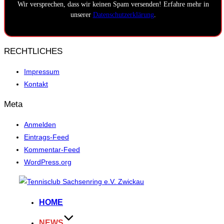
Wir versprechen, dass wir keinen Spam versenden! Erfahre mehr in
unserer
Datenschutzerklärung
.
RECHTLICHES
Impressum
Kontakt
Meta
Anmelden
Eintrags-Feed
Kommentar-Feed
WordPress.org
Zum
Inhalt
HOME
springen
NEWS