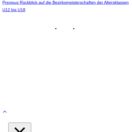
Beitragsnavigation
Previous
Previous
Rückblick auf die Bezirksmeisterschaften der Altersklassen
U12 bis U18
Impressum
•
Kontakt
•
Datenschutz
© Tennisclub Sachsenring e.V.
Alle Rechte vorbehalten.
WE ♥ TENNIS
Scroll
to
top