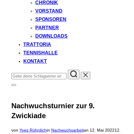
CHRONIK
VORSTAND
SPONSOREN
PARTNER
DOWNLOADS
TRATTORIA
TENNISHALLE
KONTAKT
Suchen
nach:
Seitenleiste
&
Navigation
umschalten
Nachwuchsturnier zur 9.
Zwickiade
Veröffentlicht
von
Yves Rührdich
in
Nachwuchsarbeit
an
12. Mai 2022
12.