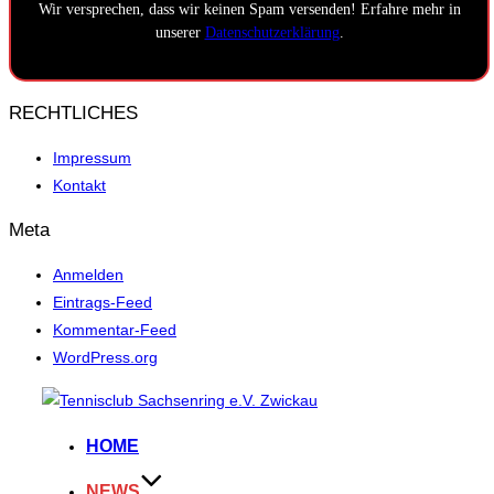
Wir versprechen, dass wir keinen Spam versenden! Erfahre mehr in
unserer
Datenschutzerklärung
.
RECHTLICHES
Impressum
Kontakt
Meta
Anmelden
Eintrags-Feed
Kommentar-Feed
WordPress.org
Zum
Inhalt
HOME
springen
NEWS