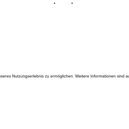
Impressum
•
Kontakt
•
Datenschutz
© Tennisclub Sachsenring e.V.
Alle Rechte vorbehalten.
WE ♥ TENNIS
eres Nutzungserlebnis zu ermöglichen. Weitere Informationen sind auf