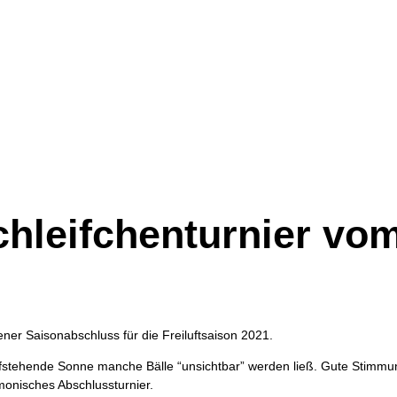
chleifchenturnier vo
ener Saisonabschluss für die Freiluftsaison 2021.
efstehende Sonne manche Bälle “unsichtbar” werden ließ. Gute Stimmu
monisches Abschlussturnier.