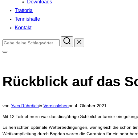
Downloads
Trattoria
Tennishalle
Kontakt
Suchen
nach:
Seitenleiste
&
Navigation
umschalten
Rückblick auf das S
Veröffentlicht
von
Yves Rührdich
in
Vereinsleben
an
4. Oktober 2021
am
Mit 12 Teilnehmern war das diesjährige Schleifchenturnier ein gelung
Es herrschten optimale Wetterbedingungen, wenngleich die schon ti
Wettkampfleitung durch Bogdan waren die Garanten für ein sehr har