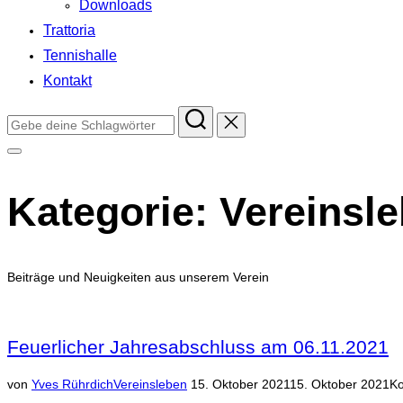
Downloads
Trattoria
Tennishalle
Kontakt
Suchen
nach:
Seitenleiste
&
Kategorie:
Vereinsl
Navigation
umschalten
Beiträge und Neuigkeiten aus unserem Verein
Feuerlicher Jahresabschluss am 06.11.2021
Veröffentlicht
von
Yves Rührdich
Vereinsleben
15. Oktober 2021
15. Oktober 2021
Ko
am