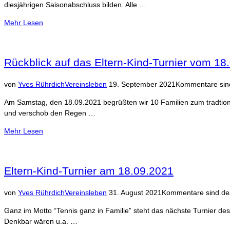
diesjährigen Saisonabschluss bilden. Alle …
über
Mehr
Lesen
“Schleifchenturnier
am
02.10.2021”
Rückblick auf das Eltern-Kind-Turnier vom 18
Veröffentlicht
von
Yves Rührdich
Vereinsleben
19. September 2021
Kommentare sind
am
Am Samstag, den 18.09.2021 begrüßten wir 10 Familien zum tradtione
und verschob den Regen …
über
Mehr
Lesen
“Rückblick
auf
das
Eltern-Kind-Turnier am 18.09.2021
Eltern-
Kind-
Veröffentlicht
von
Yves Rührdich
Vereinsleben
31. August 2021
Kommentare sind dea
Turnier
am
vom
Ganz im Motto “Tennis ganz in Familie” steht das nächste Turnier des
18.09.2021”
Denkbar wären u.a. …