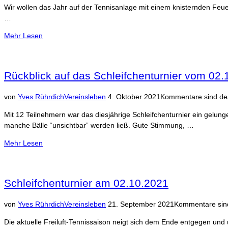
Wir wollen das Jahr auf der Tennisanlage mit einem knisternden Feue
…
über
Mehr
Lesen
“Feuerlicher
Jahresabschluss
am
Rückblick auf das Schleifchenturnier vom 02.
06.11.2021”
Veröffentlicht
von
Yves Rührdich
Vereinsleben
4. Oktober 2021
Kommentare sind dea
am
Mit 12 Teilnehmern war das diesjährige Schleifchenturnier ein gelun
manche Bälle “unsichtbar” werden ließ. Gute Stimmung, …
über
Mehr
Lesen
“Rückblick
auf
das
Schleifchenturnier am 02.10.2021
Schleifchenturnier
vom
Veröffentlicht
von
Yves Rührdich
Vereinsleben
21. September 2021
Kommentare sind
02.10.2021”
am
Die aktuelle Freiluft-Tennissaison neigt sich dem Ende entgegen und 