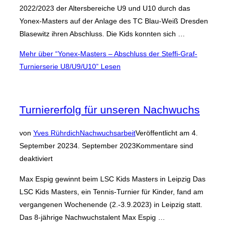
2022/2023 der Altersbereiche U9 und U10 durch das
Yonex-Masters auf der Anlage des TC Blau-Weiß Dresden
Blasewitz ihren Abschluss. Die Kids konnten sich …
Mehr
über “Yonex-Masters – Abschluss der Steffi-Graf-
Turnierserie U8/U9/U10”
Lesen
Turniererfolg für unseren Nachwuchs
von
Yves Rührdich
Nachwuchsarbeit
Veröffentlicht am
4.
September 2023
4. September 2023
Kommentare sind
deaktiviert
Max Espig gewinnt beim LSC Kids Masters in Leipzig Das
LSC Kids Masters, ein Tennis-Turnier für Kinder, fand am
vergangenen Wochenende (2.-3.9.2023) in Leipzig statt.
Das 8-jährige Nachwuchstalent Max Espig …