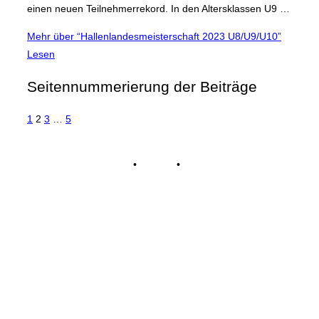
einen neuen Teilnehmerrekord. In den Altersklassen U9 …
Mehr
über “Hallenlandesmeisterschaft 2023 U8/U9/U10”
Lesen
Seitennummerierung der Beiträge
1
2
3
…
5
Impressum
•
Kontakt
•
Datenschutz
© Tennisclub Sachsenring e.V.
Alle Rechte vorbehalten.
WE ♥ TENNIS