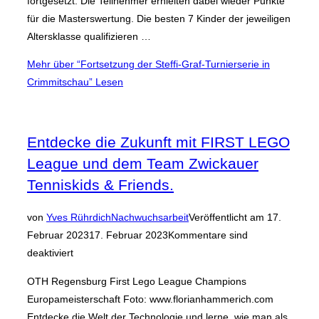
fortgesetzt. Die Teilnehmer erhielten dabei wieder Punkte
für die Masterswertung. Die besten 7 Kinder der jeweiligen
Altersklasse qualifizieren …
Mehr
über “Fortsetzung der Steffi-Graf-Turnierserie in
Crimmitschau”
Lesen
Entdecke die Zukunft mit FIRST LEGO
League und dem Team Zwickauer
Tenniskids & Friends.
von
Yves Rührdich
Nachwuchsarbeit
Veröffentlicht am
17.
Februar 2023
17. Februar 2023
Kommentare sind
deaktiviert
OTH Regensburg First Lego League Champions
Europameisterschaft Foto: www.florianhammerich.com
Entdecke die Welt der Technologie und lerne, wie man als